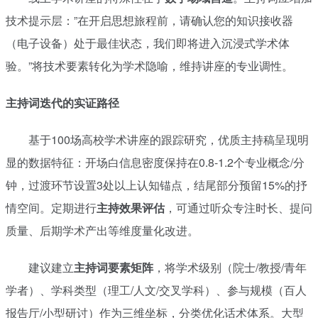
技术提示层：”在开启思想旅程前，请确认您的知识接收器
（电子设备）处于最佳状态，我们即将进入沉浸式学术体
验。”将技术要素转化为学术隐喻，维持讲座的专业调性。
主持词迭代的实证路径
基于100场高校学术讲座的跟踪研究，优质主持稿呈现明
显的数据特征：开场白信息密度保持在0.8-1.2个专业概念/分
钟，过渡环节设置3处以上认知锚点，结尾部分预留15%的抒
情空间。定期进行
主持效果评估
，可通过听众专注时长、提问
质量、后期学术产出等维度量化改进。
建议建立
主持词要素矩阵
，将学术级别（院士/教授/青年
学者）、学科类型（理工/人文/交叉学科）、参与规模（百人
报告厅/小型研讨）作为三维坐标，分类优化话术体系。大型