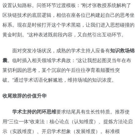
设置认知路标。问答环节过渡模板：”刚才张教授系统解构了
区块链技术的底层逻辑，相信在座各位已构建起自己的思考坐
标系。现在是时候打开这个学术黑箱，让我们进入思想碰撞的
黄金时刻。”这种表述既前段内容，又自然引出互动环节。
面对突发冷场状况，成熟的学术主持人应备有
知识救场锦
囊
。临时插入相关领域学术典故：”这让我想起图灵当年在布
莱切利园的思考，某个沉寂的午后往往孕育着颠覆性突
破。”通过学术话语化解尴尬，维持场域的知识浓度。
收尾致辞的价值升华
学术主持的闭环思维
要求结尾具有生长性特质。推荐使
用”三位一体”收束法：核心论点（认知维度）、提炼方法论启
示（实践维度）、开启学术想象（发展维度）。标准模