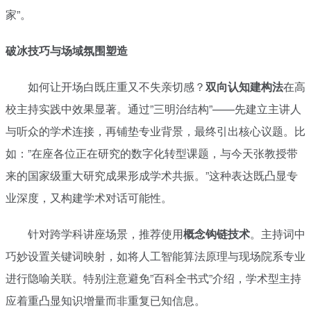
家”。
破冰技巧与场域氛围塑造
如何让开场白既庄重又不失亲切感？
双向认知建构法
在高
校主持实践中效果显著。通过”三明治结构”——先建立主讲人
与听众的学术连接，再铺垫专业背景，最终引出核心议题。比
如：”在座各位正在研究的数字化转型课题，与今天张教授带
来的国家级重大研究成果形成学术共振。”这种表达既凸显专
业深度，又构建学术对话可能性。
针对跨学科讲座场景，推荐使用
概念钩链技术
。主持词中
巧妙设置关键词映射，如将人工智能算法原理与现场院系专业
进行隐喻关联。特别注意避免”百科全书式”介绍，学术型主持
应着重凸显知识增量而非重复已知信息。