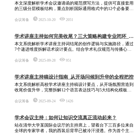
本文深度解析学术会议邀请函的规范撰写方法，提供可直接套用
的三级分层模板结构，重点剖析国际通用格式中的12个必备要
素。通过6个真实场景案例分析，揭示学术会议邀请函如何平衡
专业性与亲和力，特别探讨电子邀请函的排版技巧与邮件营销策
会议筹备
2025-10-20
2051
略，助您提升会议邀请成功率35%以上。
学术讲座主持如何完美收尾？三大策略构建专业闭环_从
礼仪到话术的完整指南
本文系统解析学术讲座主持词结尾的创作逻辑与实施路径，通过
7个递进维度拆解话术设计要点。结合学术礼仪规范与传播心理
学原理，深入探讨如何在有限时间内实现认知强化、情感共鸣、
行动引导三重目标，为学术主持人提供可操作的实践框架。
会议筹备
2025-09-28
951
学术讲座主持稿设计指南_从开场问候到升华的全程把控
本文系统解析高校学术讲座主持稿设计要点，从开场氛围营造到
收尾价值升华，完整拆解12个语言表达技巧与5大结构化模板。
针对常见主持困境提供解决方案，融合学术礼仪规范与语言艺
术，助力打造高规格学术交流平台。
会议筹备
2025-09-24
1426
学术会议主持：如何让知识交流真正流动起来？
站在清华大学某国际会议厅的主持席上，望着台下三百多位来自
全球的专家学者，我的西装后背早已被冷汗浸透。作为首个主持