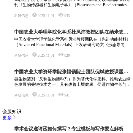
刊《生物传感器和生物电子学》（Biosensors and Bioelectronics）
发表了题为《基于分子印迹聚合物辅助的双中心MOF-on-MOF传
感器对黄曲霉毒素B1的快速和高灵敏检测及其双选择性机
科研信息
2025-11-01
943
制》“Dual-centered MOF-on-MOF sensor assisted by molecularly
imprinted
中国农业大学理学院化学系杜凤沛教授团队在纳米农药
土壤扩散行为调控方面取得新进展
中国农业大学理学院化学系杜凤沛教授团队在《先进功能材料》
（Advanced Functional Materials）上发表研究论文《形态导向型
纳米载体通过精准侧向扩散提升线虫防治效果》（Morphology-
Directed Nanocarriers Enable Precision Lateral Diffusion for
科研信息
2025-11-01
929
Enhancing Nematode Control）。该研究服务于
中国农业大学资环学院张福锁院士团队倪斌教授课题组
发文揭示土壤有机碳介导的宿主免疫机制
微生物菌剂（又称生物接种剂）作为替代化学肥料、推动农业绿
色发展的关键技术之一，具有改善土壤健康、促进作物生长与产
量提升、增强作物抗逆性的巨大潜力。然而，其在实际大田应用
过程中的效果并不稳定，这一瓶颈严重制约了该技术的规模化应
科研信息
2025-11-01
941
用。近日，中国农业大学张福锁院士团队倪斌教授课题组
（RiME Lab）在细胞出版社（Cell Press）旗下的著名学术期刊
会服知识
《细胞—宿主与微生物》（Cell Host & Mi
更多
学术会议邀请函如何撰写？专业模板与写作要点解析