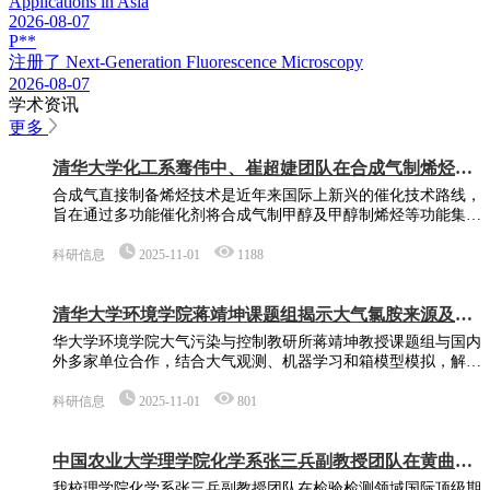
Applications in Asia
2026-08-07
P**
注册了
Next-Generation Fluorescence Microscopy
2026-08-07
学术资讯
更多
清华大学化工系骞伟中、崔超婕团队在合成气制烯烃研
究领域取得新进展
合成气直接制备烯烃技术是近年来国际上新兴的催化技术路线，
旨在通过多功能催化剂将合成气制甲醇及甲醇制烯烃等功能集
成，以缩短流程、节约投资、降低物耗及能耗，对于我国现代煤
化工的高质量发展意义重大。
科研信息
2025-11-01
1188
清华大学环境学院蒋靖坤课题组揭示大气氯胺来源及其
在氯循环中的关键作用
华大学环境学院大气污染与控制教研所蒋靖坤教授课题组与国内
外多家单位合作，结合大气观测、机器学习和箱模型模拟，解析
了大气氯胺的源汇及转化过程，量化了氯胺对大气氯自由基生成
的重要贡献。
科研信息
2025-11-01
801
中国农业大学理学院化学系张三兵副教授团队在黄曲霉
毒素B1荧光传感检测方面取得重要进展
我校理学院化学系张三兵副教授团队在检验检测领域国际顶级期