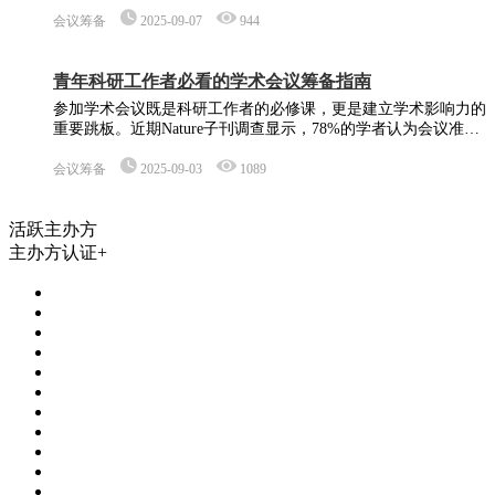
国际顶会的人文社科博士生，这场价值连城的学术对话会如何展
开？正是这次刻骨铭心的经历，让我领悟到学术会议主持绝非流
会议筹备
2025-09-07
944
程报幕，而是要在精心编织的逻辑网格中，让每个参会者的思想
火花形成燎原之势。
青年科研工作者必看的学术会议筹备指南
参加学术会议既是科研工作者的必修课，更是建立学术影响力的
重要跳板。近期Nature子刊调查显示，78%的学者认为会议准备
质量直接影响科研立项成功率。在ChatGPT重构学术写作形态的
背景下，如何在人工智能时代做好学术会议准备，已成为青年科
会议筹备
2025-09-03
1089
研群体最关注的议题。
活跃主办方
主办方认证+